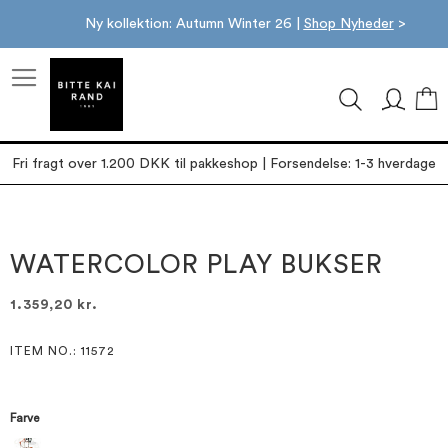
Ny kollektion: Autumn Winter 26 |
Shop Nyheder
>
M
Fri fragt over 1.200 DKK til pakkeshop | Forsendelse: 1-3 hverdage
Gå
Gå
til
til
slutningen
starten
WATERCOLOR PLAY BUKSER
af
af
billedgalleriet
billedgalleriet
1.359,20 kr.
ITEM NO.
: 11572
Farve