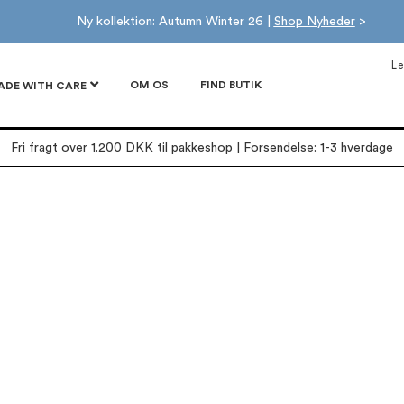
Ny kollektion: Autumn Winter 26 |
Shop Nyheder
>
Le
OM OS
FIND BUTIK
ADE WITH CARE
Fri fragt over 1.200 DKK til pakkeshop | Forsendelse: 1-3 hverdage