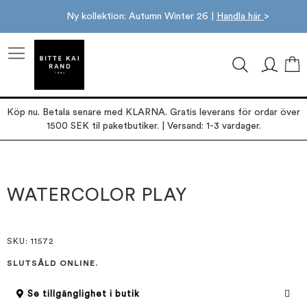
Ny kollektion: Autumn Winter 26 |
Handla här
>
M
Köp nu. Betala senare med KLARNA. Gratis leverans för ordar över
1500 SEK til paketbutiker. | Versand: 1-3 vardager.
Hoppa
Hoppa
till
till
slutet
början
WATERCOLOR PLAY
av
av
bildgalleriet
bildgalleriet
SKU
: 11572
SLUTSÅLD ONLINE.
Se tillgänglighet i butik