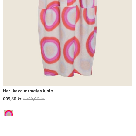
Harukaze ærmeløs kjole
899,50 kr.
1.799,00 kr.
Læg i kurv
Læg i kurv
Læg i kurv