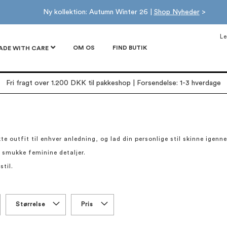
Ny kollektion: Autumn Winter 26 |
Shop Nyheder
>
Le
OM OS
FIND BUTIK
ADE WITH CARE
Fri fragt over 1.200 DKK til pakkeshop | Forsendelse: 1-3 hverdage
te outfit til enhver anledning, og lad din personlige stil skinne igenn
g smukke feminine detaljer.
stil.
Størrelse
Pris