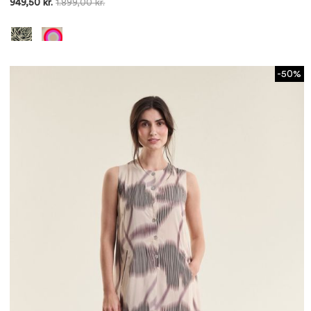
949,50 kr.
1.899,00 kr.
-50%