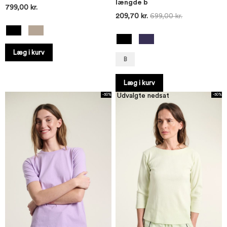
længde b
799,00 kr.
209,70 kr.
699,00 kr.
Læg i kurv
B
Læg i kurv
Udvalgte nedsat
-50%
-50%