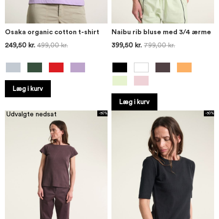
Osaka organic cotton t-shirt
Naibu rib bluse med 3/4 ærme
249,50 kr.
499,00 kr.
399,50 kr.
799,00 kr.
Læg i kurv
Læg i kurv
Udvalgte nedsat
-50%
-50%