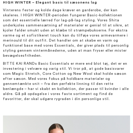
HIGH WINTER – Elegant basis til sæsonens lag
Vinterens fester og kolde dage kræver en garderobe, der kan
skaleres. I HIGH WINTER-perioden fungerer Basic-kollektionen
som det essentielle lærred for lag-på-lag styling. Vores Shita
underkjoles sammensætning af materialer er genial til at sikre, at
kjoler falder smukt uden at klæbe til strømpebukserne. For ekstra
varme og et sofistikeret touch kan du tilføje vores armevarmere i
merinould til dit outfit. Det handler om at skabe en varm og
funktionel base med vores Essentials, der giver plads til personlig
styling gennem vintermånederne, uden at man fryser eller mister
bevægelsesfriheden.
BITTE KAI RANDs Basic Essentials er mere end blot tøj, det er en
investering i velvære og varig stil. Vi tror på, at gode basisvarer
som Magic Stretch, Core Cotton og New Wool skal holde sæson
efter sæson. Med vores fokus på holdbare materialer og
gennemtænkte snit – fra den perfekte linning til den rette
benlængde – har vi skabt en kollektion, der passer til kvinder i alle
aldre. Gå på opdagelse i vores faste sortiment og find de
favoritter, der skal udgøre rygraden i din personlige stil.