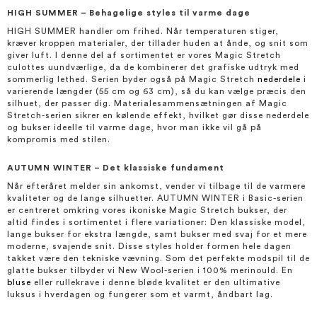
HIGH SUMMER – Behagelige styles til varme dage
HIGH SUMMER handler om frihed. Når temperaturen stiger,
kræver kroppen materialer, der tillader huden at ånde, og snit som
giver luft. I denne del af sortimentet er vores Magic Stretch
culottes uundværlige, da de kombinerer det grafiske udtryk med
sommerlig lethed. Serien byder også på Magic Stretch
nederdele
i
varierende længder (55 cm og 63 cm), så du kan vælge præcis den
silhuet, der passer dig. Materialesammensætningen af Magic
Stretch-serien sikrer en kølende effekt, hvilket gør disse nederdele
og bukser ideelle til varme dage, hvor man ikke vil gå på
kompromis med stilen.
AUTUMN WINTER – Det klassiske fundament
Når efteråret melder sin ankomst, vender vi tilbage til de varmere
kvaliteter og de lange silhuetter. AUTUMN WINTER i Basic-serien
er centreret omkring vores ikoniske Magic Stretch bukser, der
altid findes i sortimentet i flere variationer: Den klassiske model,
lange bukser for ekstra længde, samt bukser med svaj for et mere
moderne, svajende snit. Disse styles holder formen hele dagen
takket være den tekniske vævning. Som det perfekte modspil til de
glatte bukser tilbyder vi New Wool-serien i 100% merinould. En
bluse
eller rullekrave i denne bløde kvalitet er den ultimative
luksus i hverdagen og fungerer som et varmt, åndbart lag.