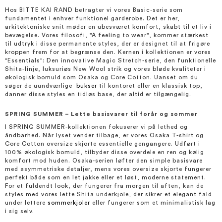
Hos BITTE KAI RAND betragter vi vores Basic-serie som
fundamentet i enhver funktionel garderobe. Det er her,
arkitektoniske snit møder en ubesværet komfort, skabt til et liv i
bevægelse. Vores filosofi, "A feeling to wear", kommer stærkest
til udtryk i disse permanente styles, der er designet til at frigøre
kroppen frem for at begrænse den. Kernen i kollektionen er vores
"Essentials": Den innovative Magic Stretch-serie, den funktionelle
Shita-linje, luksuriøs New Wool strik og vores bløde kvaliteter i
økologisk bomuld som Osaka og Core Cotton. Uanset om du
søger de uundværlige
bukser
til kontoret eller en klassisk top,
danner disse styles en tidløs base, der altid er tilgængelig.
SPRING SUMMER – Lette basisvarer til forår og sommer
I SPRING SUMMER-kollektionen fokuserer vi på lethed og
åndbarhed. Når lyset vender tilbage, er vores Osaka T-shirt og
Core Cotton oversize skjorte essentielle gengangere. Udført i
100% økologisk bomuld, tilbyder disse overdele en ren og kølig
komfort mod huden. Osaka-serien løfter den simple basisvare
med asymmetriske detaljer, mens vores oversize skjorte fungerer
perfekt både som en let jakke eller et løst, moderne statement.
For et fuldendt look, der fungerer fra morgen til aften, kan de
styles med vores lette Shita underkjole, der sikrer et elegant fald
under lettere
sommerkjoler
eller fungerer som et minimalistisk lag
i sig selv.