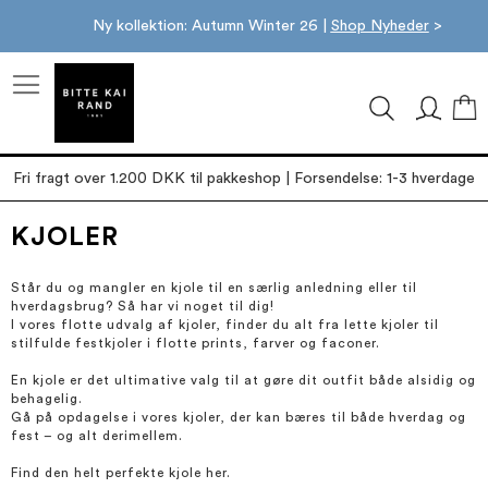
Ny kollektion: Autumn Winter 26 |
Shop Nyheder
>
M
Fri fragt over 1.200 DKK til pakkeshop | Forsendelse: 1-3 hverdage
KJOLER
Står du og mangler en kjole til en særlig anledning eller til
hverdagsbrug? Så har vi noget til dig!
I vores flotte udvalg af kjoler, finder du alt fra lette kjoler til
stilfulde festkjoler i flotte prints, farver og faconer.
En kjole er det ultimative valg til at gøre dit outfit både alsidig og
behagelig.
Gå på opdagelse i vores kjoler, der kan bæres til både hverdag og
fest – og alt derimellem.
Find den helt perfekte kjole her.