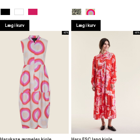
Læg i kurv
Læg i kurv
-50%
-50%
Harukaze ærmeløs kjole
Haru FSC lang kjole