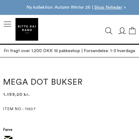
Ny kollektion: Autumn Winter 26 |
Shop Nyheder
>
M
Fri fragt over 1.200 DKK til pakkeshop | Forsendelse: 1-3 hverdage
Gå
Gå
til
til
slutningen
starten
MEGA DOT BUKSER
af
af
billedgalleriet
billedgalleriet
1.199,20 kr.
ITEM NO.
: 11507
Farve