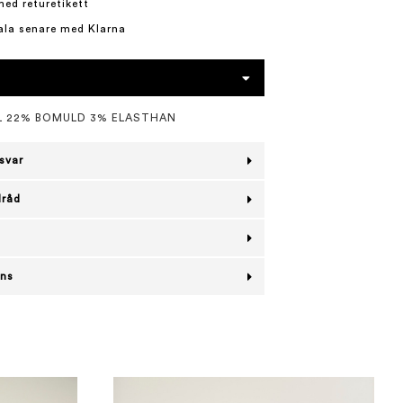
med returetikett
ala senare med Klarna
L 22% BOMULD 3% ELASTHAN
svar
lråd
ans