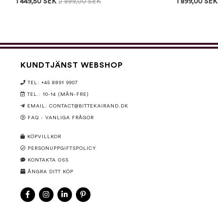
1 449,50 SEK
2 899,00 SEK
1 899,00 SEK
KUNDTJÄNST WEBSHOP
TEL: +45 8891 9907
TEL.: 10-14 (MÅN-FRE)
EMAIL:
CONTACT@BITTEKAIRAND.DK
FAQ - VANLIGA FRÅGOR
KÖPVILLKOR
PERSONUPPGIFTSPOLICY
KONTAKTA OSS
ÅNGRA DITT KÖP