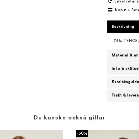
Enkel retur 
Köp nu. Bet
Beskrivning
75% TENCE
Material & an
Info & skötse
Storleksguide
Frakt & lever
Du kanske också gillar
-50%