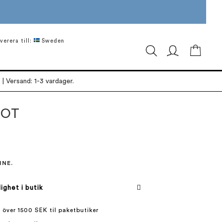
verera till:
Sweden
Min ku
| Versand: 1-3 vardager.
DOT
INE.
lighet i butik
 över 1500 SEK til paketbutiker