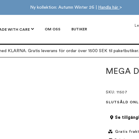
Ny kollektion: Autumn Winter 26 |
Handla här
>
Le
OM OSS
BUTIKER
ADE WITH CARE
ed KLARNA. Gratis leverans för ordar över 1500 SEK til paketbutiker. 
MEGA 
SKU
: 11507
SLUTSÅLD ONL
Se tillgäng
Gratis frakt