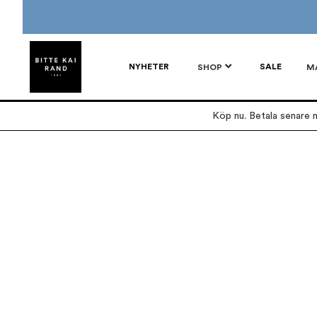
NYHETER
SALE
SHOP
M
Köp nu. Betala senare m
Hoppa
Hoppa
till
till
slutet
början
av
av
bildgalleriet
bildgalleriet