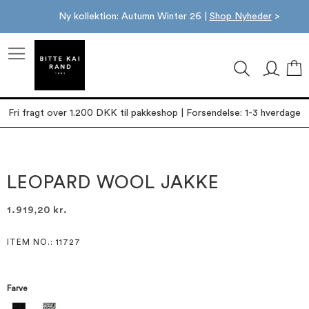
Ny kollektion: Autumn Winter 26 |
Shop Nyheder
>
M
Fri fragt over 1.200 DKK til pakkeshop | Forsendelse: 1-3 hverdage
Gå
Gå
til
til
slutningen
starten
LEOPARD WOOL JAKKE
af
af
billedgalleriet
billedgalleriet
1.919,20 kr.
ITEM NO.
: 11727
Farve