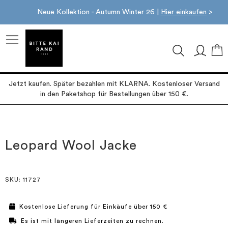
Neue Kollektion - Autumn Winter 26 |
Hier einkaufen
>
M
Jetzt kaufen. Später bezahlen mit KLARNA. Kostenloser Versand
in den Paketshop für Bestellungen über 150 €.
Zum
Zum
Ende
Anfang
der
der
Leopard Wool Jacke
Bildgalerie
Bildgalerie
springen
springen
SKU
: 11727
Kostenlose Lieferung für Einkäufe über 150 €
Es ist mit längeren Lieferzeiten zu rechnen.