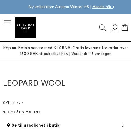
Ny kollektion: Autumn Winter 26 |
Handla här
>
M
Köp nu. Betala senare med KLARNA. Gratis leverans för ordar över
1500 SEK til paketbutiker. | Versand: 1-3 vardager.
Hoppa
Hoppa
till
till
slutet
början
LEOPARD WOOL
av
av
bildgalleriet
bildgalleriet
SKU
: 11727
SLUTSÅLD ONLINE.
Se tillgänglighet i butik