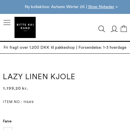
Ny kollektion: Autumn Winter 26 |
Shop Nyheder
>
M
Fri fragt over 1.200 DKK til pakkeshop | Forsendelse: 1-3 hverdage
Gå
Gå
til
til
slutningen
starten
LAZY LINEN KJOLE
af
af
billedgalleriet
billedgalleriet
1.199,20 kr.
ITEM NO.
: 11649
Farve