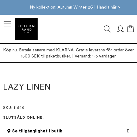
Ny kollektion: Autumn Winter 26 |
Handla här
>
M
Köp nu. Betala senare med KLARNA. Gratis leverans för ordar över
1500 SEK til paketbutiker. | Versand: 1-3 vardager.
Hoppa
Hoppa
till
till
slutet
början
LAZY LINEN
av
av
bildgalleriet
bildgalleriet
SKU
: 11649
SLUTSÅLD ONLINE.
Se tillgänglighet i butik