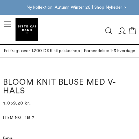
Ny kollektion: Autumn Winter 26 |
Shop Nyheder
>
M
Fri fragt over 1.200 DKK til pakkeshop | Forsendelse: 1-3 hverdage
Gå
Gå
til
til
slutningen
starten
BLOOM KNIT BLUSE MED V-
af
af
HALS
billedgalleriet
billedgalleriet
1.039,20 kr.
ITEM NO.
: 11517
Farve