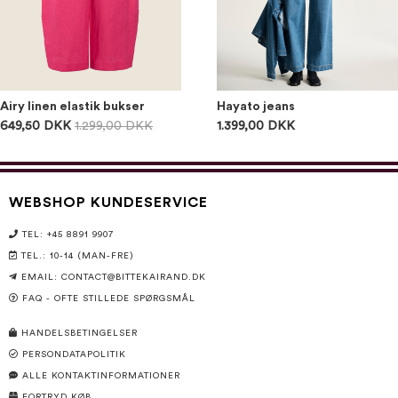
Airy linen elastik bukser
Hayato jeans
649,50 DKK
1.299,00 DKK
1.399,00 DKK
WEBSHOP KUNDESERVICE
TEL: +45 8891 9907
TEL.: 10-14 (MAN-FRE)
EMAIL:
CONTACT@BITTEKAIRAND.DK
FAQ - OFTE STILLEDE SPØRGSMÅL
HANDELSBETINGELSER
PERSONDATAPOLITIK
ALLE KONTAKTINFORMATIONER
FORTRYD KØB