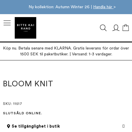
Ny kollektion: Autumn Winter 26 |
Handla här
>
M
Köp nu. Betala senare med KLARNA. Gratis leverans för ordar över
1500 SEK til paketbutiker. | Versand: 1-3 vardager.
Hoppa
Hoppa
till
till
slutet
början
BLOOM KNIT
av
av
bildgalleriet
bildgalleriet
SKU
: 11517
SLUTSÅLD ONLINE.
Se tillgänglighet i butik