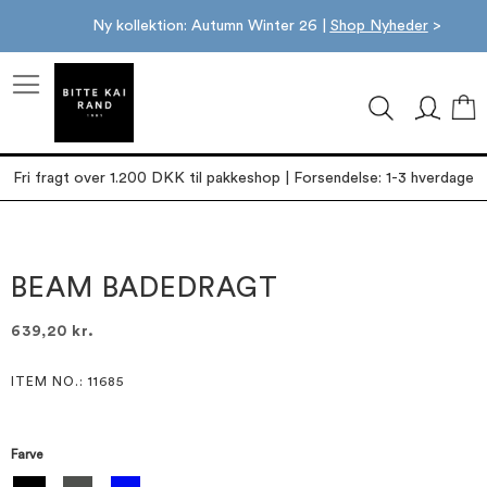
Ny kollektion: Autumn Winter 26 |
Shop Nyheder
>
M
Fri fragt over 1.200 DKK til pakkeshop | Forsendelse: 1-3 hverdage
Gå
Gå
til
til
slutningen
starten
BEAM BADEDRAGT
af
af
billedgalleriet
billedgalleriet
639,20 kr.
ITEM NO.
: 11685
Farve