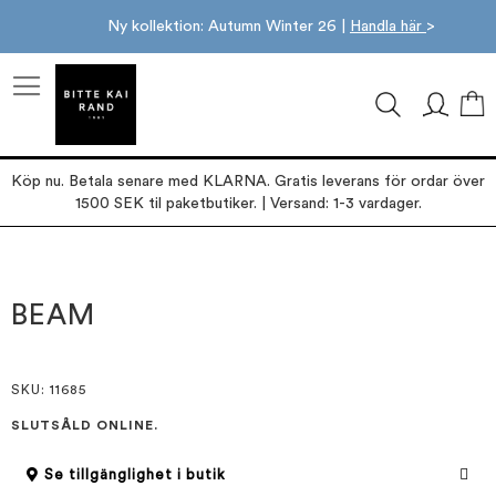
Ny kollektion: Autumn Winter 26 |
Handla här
>
M
Köp nu. Betala senare med KLARNA. Gratis leverans för ordar över
1500 SEK til paketbutiker. | Versand: 1-3 vardager.
Hoppa
Hoppa
till
till
slutet
början
BEAM
av
av
bildgalleriet
bildgalleriet
SKU
: 11685
SLUTSÅLD ONLINE.
Se tillgänglighet i butik