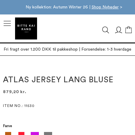
Ny kollektion: Autumn Winter 26 |
Shop Nyheder
>
M
Fri fragt over 1.200 DKK til pakkeshop | Forsendelse: 1-3 hverdage
Gå
Gå
til
til
slutningen
starten
ATLAS JERSEY LANG BLUSE
af
af
billedgalleriet
billedgalleriet
879,20 kr.
ITEM NO.
: 11530
Farve