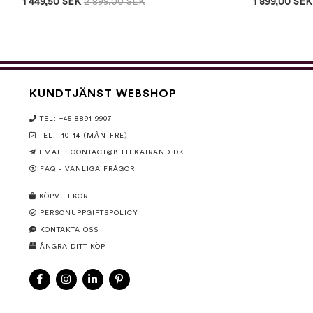
1 449,50 SEK
2 899,00 SEK
1 899,00 SEK
KUNDTJÄNST WEBSHOP
TEL: +45 8891 9907
TEL.: 10-14 (MÅN-FRE)
EMAIL:
CONTACT@BITTEKAIRAND.DK
FAQ - VANLIGA FRÅGOR
KÖPVILLKOR
PERSONUPPGIFTSPOLICY
KONTAKTA OSS
ÅNGRA DITT KÖP