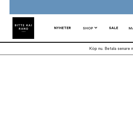
NYHETER
SALE
SHOP
M
Köp nu. Betala senare m
Hoppa
Hoppa
till
till
slutet
början
av
av
bildgalleriet
bildgalleriet