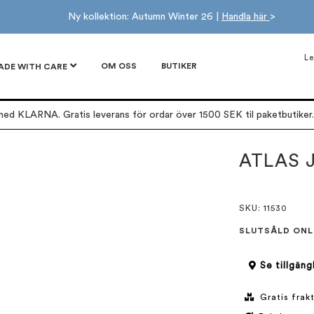
Ny kollektion: Autumn Winter 26 |
Handla här
>
Le
OM OSS
BUTIKER
ADE WITH CARE
ed KLARNA. Gratis leverans för ordar över 1500 SEK til paketbutiker. 
ATLAS 
SKU
: 11530
SLUTSÅLD ONL
Se tillgäng
Gratis frakt