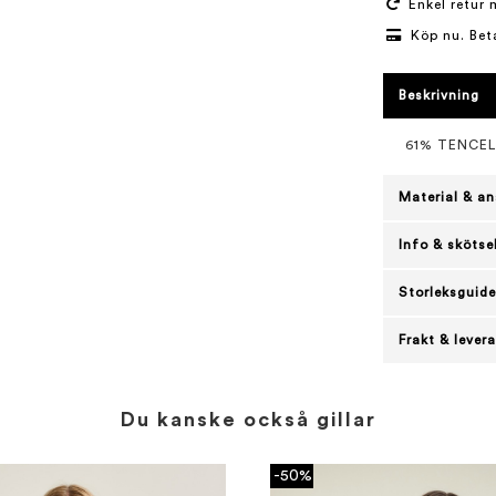
Enkel retur 
Köp nu. Bet
Beskrivning
61% TENCE
Material & an
Info & skötse
Storleksguide
Frakt & lever
Du kanske också gillar
-50%