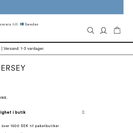
verera till:
Sweden
Min ku
| Versand: 1-3 vardager.
JERSEY
INE.
lighet i butik
 över 1500 SEK til paketbutiker