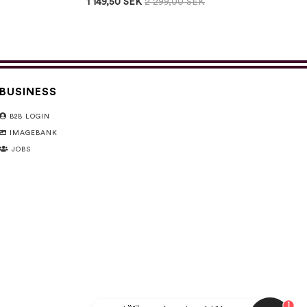
1 149,50 SEK
2 299,00 SEK
BUSINESS
B2B LOGIN
IMAGEBANK
JOBS
1