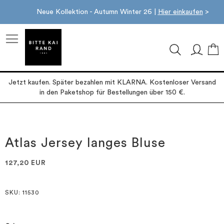
Neue Kollektion - Autumn Winter 26 |
Hier einkaufen
>
M
Jetzt kaufen. Später bezahlen mit KLARNA. Kostenloser Versand
in den Paketshop für Bestellungen über 150 €.
Zum
Zum
Ende
Anfang
der
der
Atlas Jersey langes Bluse
Bildgalerie
Bildgalerie
springen
springen
127,20 EUR
SKU
: 11530