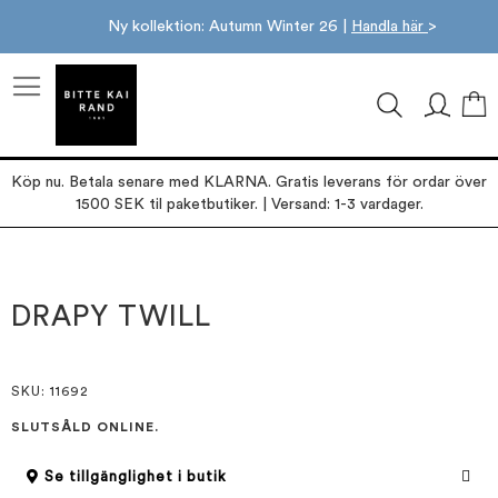
Ny kollektion: Autumn Winter 26 |
Handla här
>
M
Köp nu. Betala senare med KLARNA. Gratis leverans för ordar över
1500 SEK til paketbutiker. | Versand: 1-3 vardager.
Hoppa
Hoppa
till
till
slutet
början
DRAPY TWILL
av
av
bildgalleriet
bildgalleriet
SKU
: 11692
SLUTSÅLD ONLINE.
Se tillgänglighet i butik