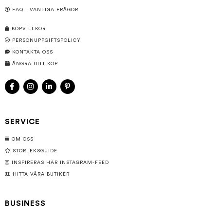
TEL.: 10-14 (MÅN-FRE)
EMAIL:
CONTACT@BITTEKAIRAND.DK
FAQ - VANLIGA FRÅGOR
KÖPVILLKOR
PERSONUPPGIFTSPOLICY
KONTAKTA OSS
ÅNGRA DITT KÖP
SERVICE
OM OSS
STORLEKSGUIDE
INSPIRERAS HÄR INSTAGRAM-FEED
HITTA VÅRA BUTIKER