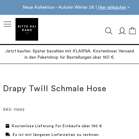
Neue Kollektion - Autumn Winter 26 |
Hier einkaufen
>
M
Jetzt kaufen. Später bezahlen mit KLARNA. Kostenloser Versand
in den Paketshop für Bestellungen über 150 €.
Zum
Zum
Ende
Anfang
der
der
Drapy Twill Schmale Hose
Bildgalerie
Bildgalerie
springen
springen
SKU
: 11692
Kostenlose Lieferung für Einkäufe über 150 €
Es ist mit längeren Lieferzeiten zu rechnen.