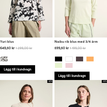
Yuri blus
Naibu rib blus med 3/4 ärm
649,50 kr
1 299,00 kr
599,50 kr
1 199,00 kr
Lägg till i kundvagn
Lägg till i kundvagn
-50%
-50%