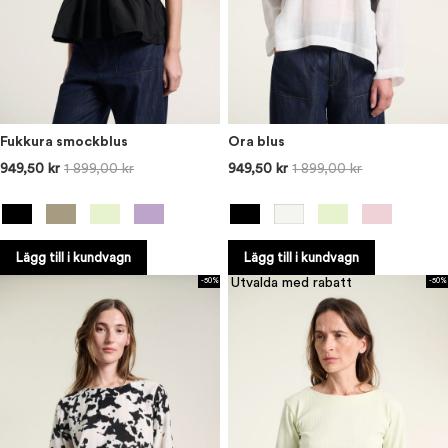
Fukkura smockblus
Ora blus
949,50 kr
1 899,00 kr
949,50 kr
1 899,00 kr
Lägg till i kundvagn
Lägg till i kundvagn
Utvalda med rabatt
-50%
-50%