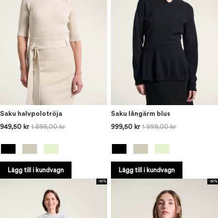
Saku halvpolotröja
Saku långärm blus
949,50 kr
1 899,00 kr
999,50 kr
1 999,00 kr
Lägg till i kundvagn
Lägg till i kundvagn
-50%
-50%