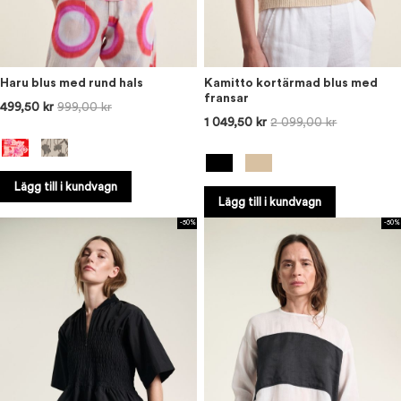
Haru blus med rund hals
Kamitto kortärmad blus med
fransar
499,50 kr
999,00 kr
1 049,50 kr
2 099,00 kr
Lägg till i kundvagn
Lägg till i kundvagn
-50%
-50%