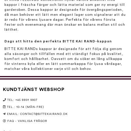
kappor i fräscha färger och lätta material som ger ny energi till
garderoben. Dessa kappor är designade för övergångsperioden,
då man behöver ett lätt men elegant lager som signalerar att du
är redo för vårens ljusare dagar. Perfekta för vårens första
fester och evenemang där man önskar en balans mellan stil och
lätthet.
Dags att hitta den perfekta BITTE KAI RAND-kappan
BITTE KAI RANDs kappor är designade för att följa dig genom
alla säsonger och tillfällen med ett ständigt fokus på kvalitet,
komfort och hållbarhet. Oavsett om du söker en lång ullkappa
för vinterns kyla eller en lätt sommarkappa för ljusa vårdagar,
matchar våra kollektioner varje stil och behov.
KUNDTJÄNST WEBSHOP
TEL: +45 8891 9907
TEL.: 10-14 (MÅN-FRE)
EMAIL:
CONTACT@BITTEKAIRAND.DK
FAQ - VANLIGA FRÅGOR