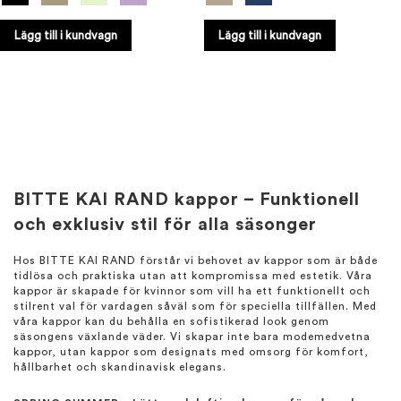
Lägg till i kundvagn
Lägg till i kundvagn
BITTE KAI RAND kappor – Funktionell
och exklusiv stil för alla säsonger
Hos BITTE KAI RAND förstår vi behovet av kappor som är både
tidlösa och praktiska utan att kompromissa med estetik. Våra
kappor är skapade för kvinnor som vill ha ett funktionellt och
stilrent val för vardagen såväl som för speciella tillfällen. Med
våra kappor kan du behålla en sofistikerad look genom
säsongens växlande väder. Vi skapar inte bara modemedvetna
kappor, utan kappor som designats med omsorg för komfort,
hållbarhet och skandinavisk elegans.