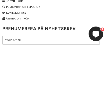
KÖPVILLKOR
PERSONUPPGIFTSPOLICY
KONTAKTA OSS
ÅNGRA DITT KÖP
PRENUMERERA PÅ NYHETSBREV
1
Prenumerera
SERVICE
OM OSS
STORLEKSGUIDE
INSPIRERAS HÄR INSTAGRAM-FEED