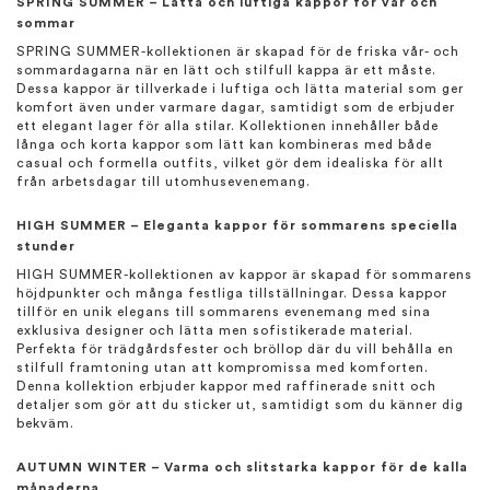
SPRING SUMMER – Lätta och luftiga kappor för vår och
sommar
SPRING SUMMER-kollektionen är skapad för de friska vår- och
sommardagarna när en lätt och stilfull kappa är ett måste.
Dessa kappor är tillverkade i luftiga och lätta material som ger
komfort även under varmare dagar, samtidigt som de erbjuder
ett elegant lager för alla stilar. Kollektionen innehåller både
långa och korta kappor som lätt kan kombineras med både
casual och formella outfits, vilket gör dem idealiska för allt
från arbetsdagar till utomhusevenemang.
HIGH SUMMER – Eleganta kappor för sommarens speciella
stunder
HIGH SUMMER-kollektionen av kappor är skapad för sommarens
höjdpunkter och många festliga tillställningar. Dessa kappor
tillför en unik elegans till sommarens evenemang med sina
exklusiva designer och lätta men sofistikerade material.
Perfekta för trädgårdsfester och bröllop där du vill behålla en
stilfull framtoning utan att kompromissa med komforten.
Denna kollektion erbjuder kappor med raffinerade snitt och
detaljer som gör att du sticker ut, samtidigt som du känner dig
bekväm.
AUTUMN WINTER – Varma och slitstarka kappor för de kalla
månaderna