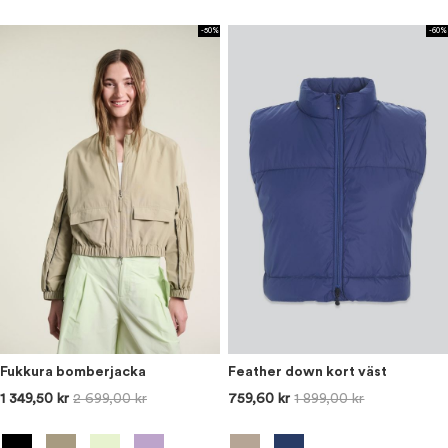
-50%
-60%
Fukkura bomberjacka
Feather down kort väst
1 349,50 kr
2 699,00 kr
759,60 kr
1 899,00 kr