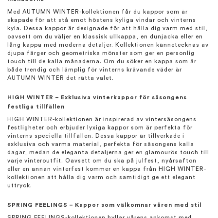
Med AUTUMN WINTER-kollektionen får du kappor som är
skapade för att stå emot höstens kyliga vindar och vinterns
kyla. Dessa kappor är designade för att hålla dig varm med stil,
oavsett om du väljer en klassisk ullkappa, en dunjacka eller en
lång kappa med moderna detaljer. Kollektionen kännetecknas av
djupa färger och geometriska mönster som ger en personlig
touch till de kalla månaderna. Om du söker en kappa som är
både trendig och lämplig för vinterns krävande väder är
AUTUMN WINTER det rätta valet.
HIGH WINTER – Exklusiva vinterkappor för säsongens
festliga tillfällen
HIGH WINTER-kollektionen är inspirerad av vintersäsongens
festligheter och erbjuder lyxiga kappor som är perfekta för
vinterns speciella tillfällen. Dessa kappor är tillverkade i
exklusiva och varma material, perfekta för säsongens kalla
dagar, medan de eleganta detaljerna ger en glamourös touch till
varje vinteroutfit. Oavsett om du ska på julfest, nyårsafton
eller en annan vinterfest kommer en kappa från HIGH WINTER-
kollektionen att hålla dig varm och samtidigt ge ett elegant
uttryck.
SPRING FEELINGS – Kappor som välkomnar våren med stil
SPRING FEELINGS-kollektionen hyllar vårens ankomst med