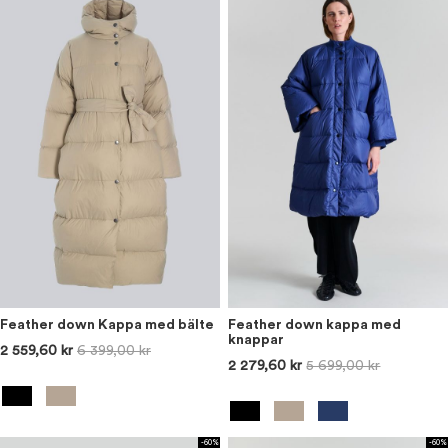
Feather down Kappa med bälte
Feather down kappa med
knappar
2 559,60 kr
6 399,00 kr
2 279,60 kr
5 699,00 kr
-60%
-60%