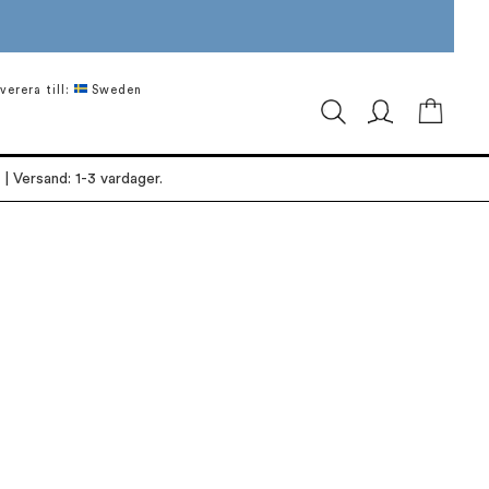
verera till:
Sweden
Min ku
| Versand: 1-3 vardager.