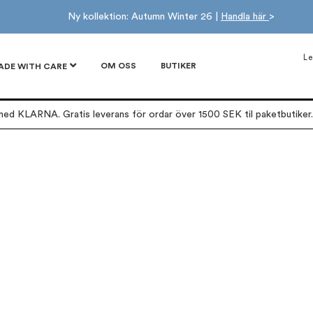
Ny kollektion: Autumn Winter 26 |
Handla här
>
Le
OM OSS
BUTIKER
ADE WITH CARE
ed KLARNA. Gratis leverans för ordar över 1500 SEK til paketbutiker. 