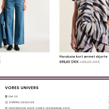
s
Harukaze kort ærmet skjorte
K
599,50 DKK
1.199,00 DKK
VORES UNIVERS
OM OS
STØRRELSESGUIDE
INSPIRATION SHOP VORES INSTAGRAM-FEED