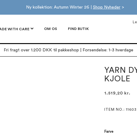
Ny kollektion: Autumn Winter 26 |
Shop Nyheder
>
Le
OM OS
FIND BUTIK
ADE WITH CARE
Fri fragt over 1.200 DKK til pakkeshop | Forsendelse: 1-3 hverdage
YARN D
KJOLE
1.519,20 kr.
ITEM NO.
: 11603
Farve