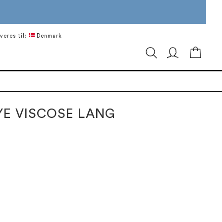
veres til:
Denmark
Min in
YE VISCOSE LANG