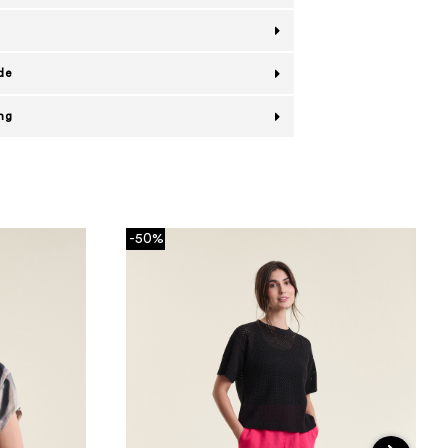
de
ing
-50%