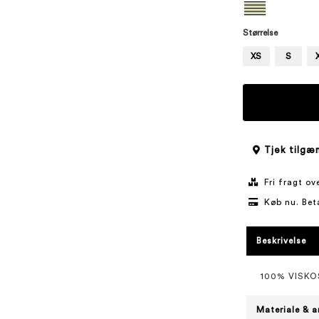
Størrelse
XS
S
Tjek tilgæn
Fri fragt o
Køb nu. Bet
Beskrivelse
100% VISKO
Materiale & a