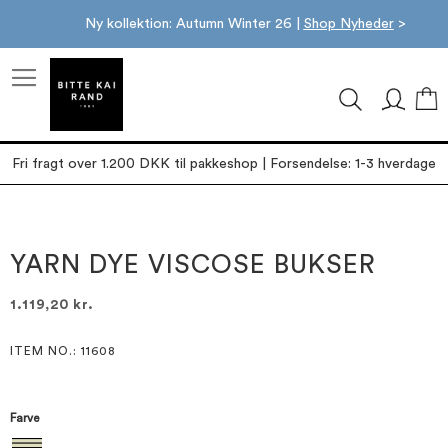
Ny kollektion: Autumn Winter 26 |
Shop Nyheder
>
M
Fri fragt over 1.200 DKK til pakkeshop | Forsendelse: 1-3 hverdage
Gå
Gå
til
til
slutningen
starten
YARN DYE VISCOSE BUKSER
af
af
billedgalleriet
billedgalleriet
1.119,20 kr.
ITEM NO.
: 11608
Farve