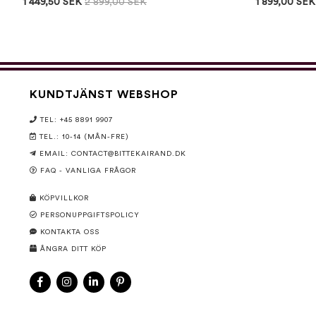
1 449,50 SEK
2 899,00 SEK
1 899,00 SEK
KUNDTJÄNST WEBSHOP
TEL: +45 8891 9907
TEL.: 10-14 (MÅN-FRE)
EMAIL:
CONTACT@BITTEKAIRAND.DK
FAQ - VANLIGA FRÅGOR
KÖPVILLKOR
PERSONUPPGIFTSPOLICY
KONTAKTA OSS
ÅNGRA DITT KÖP