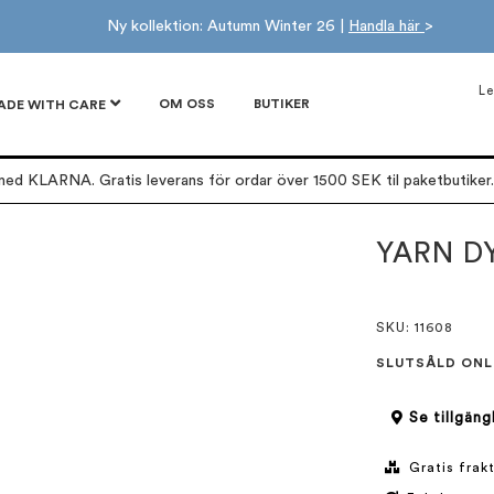
Ny kollektion: Autumn Winter 26 |
Handla här
>
Le
OM OSS
BUTIKER
ADE WITH CARE
ed KLARNA. Gratis leverans för ordar över 1500 SEK til paketbutiker. 
YARN D
SKU
: 11608
SLUTSÅLD ONL
Se tillgäng
Gratis frakt