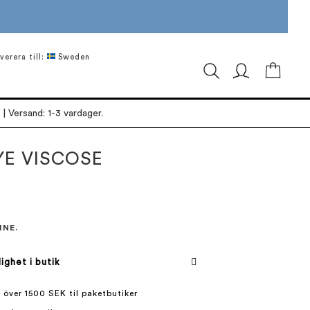
verera till:
Sweden
Min ku
| Versand: 1-3 vardager.
YE VISCOSE
INE.
lighet i butik
 över 1500 SEK til paketbutiker