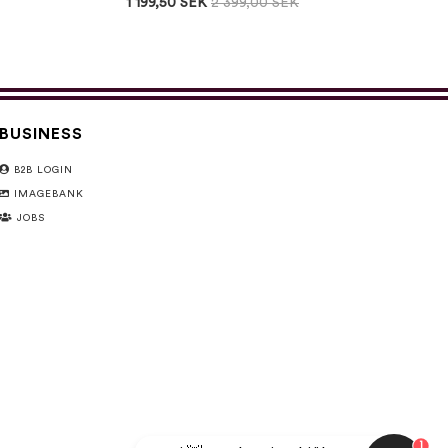
1 199,50 SEK
2 399,00 SEK
BUSINESS
B2B LOGIN
IMAGEBANK
JOBS
1