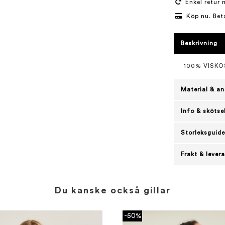
Enkel retur 
Köp nu. Bet
Beskrivning
100% VISKO
Material & an
Info & skötse
Storleksguide
Frakt & lever
Du kanske också gillar
-50%