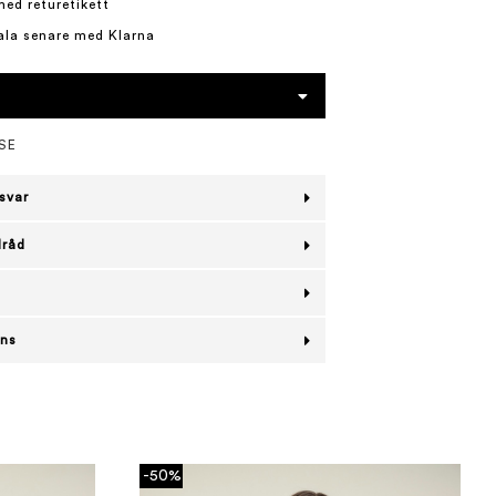
med returetikett
ala senare med Klarna
SE
svar
lråd
ans
-50%