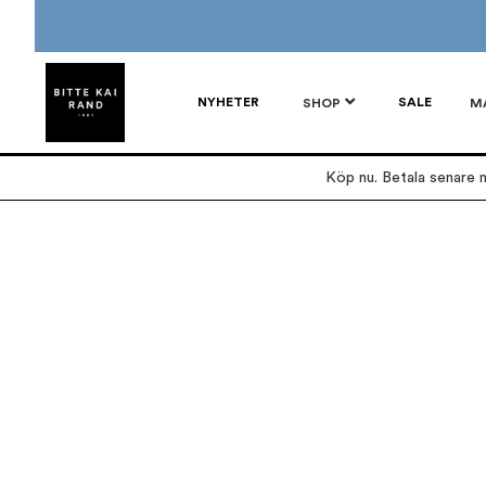
NYHETER
SALE
SHOP
M
Köp nu. Betala senare m
Hoppa
Hoppa
till
till
slutet
början
av
av
bildgalleriet
bildgalleriet