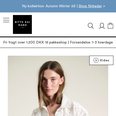
Ny kollektion: Autumn Winter 26 |
Shop Nyheder
>
M
Fri fragt over 1.200 DKK til pakkeshop | Forsendelse: 1-3 hverdage
Gå
Video
til
slutningen
af
billedgalleriet