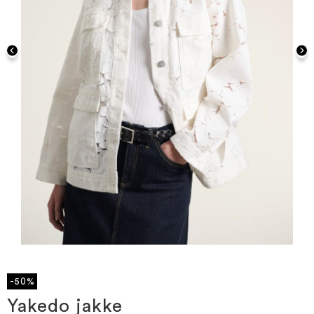
Gå
til
starten
-50%
af
billedgalleriet
Yakedo jakke