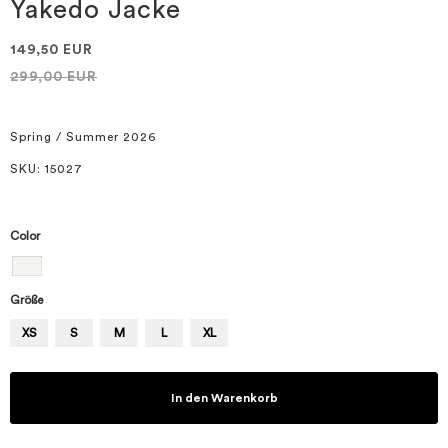
springen
Yakedo Jacke
149,50 EUR
299,00 EUR
Spring / Summer 2026
SKU
: 15027
Color
Größe
XS
S
M
L
XL
In den Warenkorb