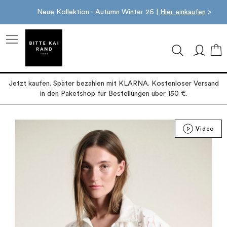
Neue Kollektion - Autumn Winter 26 |
Hier einkaufen
>
M
Jetzt kaufen. Später bezahlen mit KLARNA. Kostenloser Versand
in den Paketshop für Bestellungen über 150 €.
Zum
Video
Ende
der
Bildgalerie
springen