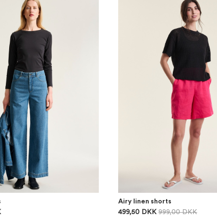
s
Airy linen shorts
K
499,50 DKK
999,00 DKK