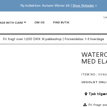
Ny kollektion: Autumn Winter 26 |
Shop Nyheder
>
Le
OM OS
FIND BUTIK
ADE WITH CARE
Fri fragt over 1.200 DKK til pakkeshop | Forsendelse: 1-3 hverdage
WATERC
MED EL
ITEM NO.
: 11740
UDSOLGT ONLI
Tjek tilgæn
Fri fragt o