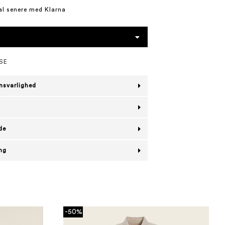
al senere med Klarna
SE
nsvarlighed
de
ing
-50%