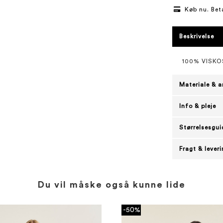
Køb nu. Bet
Beskrivelse
100% VISKO
Materiale & a
Info & pleje
Størrelsesgui
Fragt & lever
Du vil måske også kunne lide
-50%