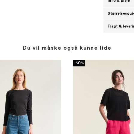
Info & pleje
Størrelsesgui
Fragt & lever
Du vil måske også kunne lide
-50%