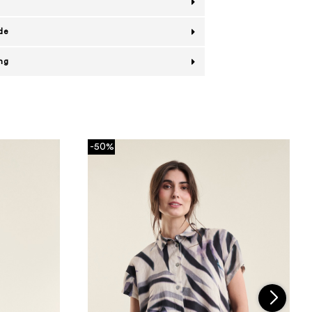
de
ing
-50%