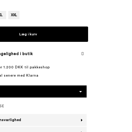
XL
XXL
Læg i kurv
gelighed i butik
ver 1.200 DKK til pakkeshop
al senere med Klarna
SE
nsvarlighed