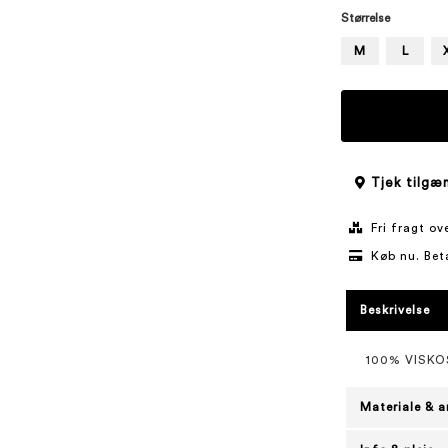
Størrelse
M
L
Tjek tilgæn
Fri fragt o
Køb nu. Bet
Beskrivelse
100% VISKO
Materiale & a