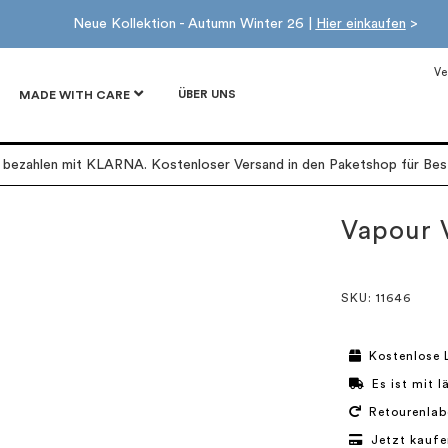
Neue Kollektion - Autumn Winter 26 |
Hier einkaufen
>
Ve
ÜBER UNS
MADE WITH CARE
r bezahlen mit KLARNA. Kostenloser Versand in den Paketshop für Best
Vapour 
SKU
: 11646
Kostenlose 
Es ist mit 
Retourenlab
Jetzt kaufe