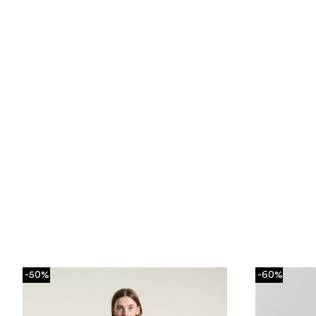
-50%
-60%