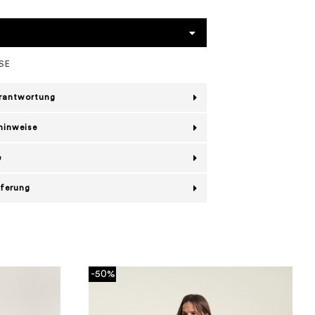
SE
erantwortung
hinweise
e
eferung
-50%