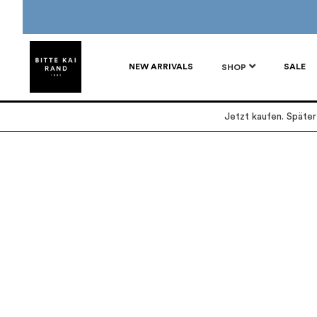
NEW ARRIVALS
SALE
SHOP
Jetzt kaufen. Späte
Zum
Zum
Ende
Anfang
der
der
Bildgalerie
Bildgalerie
springen
springen