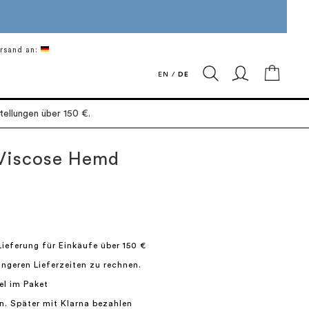
rsand an:
Mein 
EN
/
DE
ellungen über 150 €.
Viscose Hemd
Lieferung für Einkäufe über 150 €
längeren Lieferzeiten zu rechnen.
el im Paket
n. Später mit Klarna bezahlen