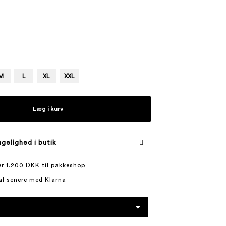
M
L
XL
XXL
Læg i kurv
gelighed i butik
ver 1.200 DKK til pakkeshop
al senere med Klarna