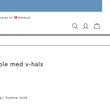
veres til:
Denmark
Min in
ole med v-hals
ng / Summer 2026