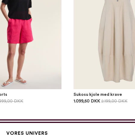
orts
Sukosu kjole med krave
999,00 DKK
1.099,50 DKK
2.199,00 DKK
VORES UNIVERS