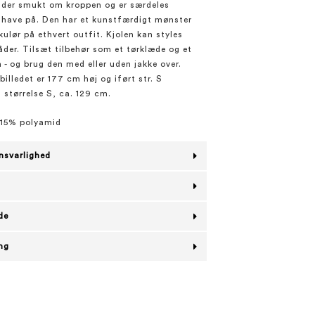
alder smukt om kroppen og er særdeles
 have på. Den har et kunstfærdigt mønster
kulør på ethvert outfit. Kjolen kan styles
er. Tilsæt tilbehør som et tørklæde og et
n - og brug den med eller uden jakke over.
illedet er 177 cm høj og iført str. S
 størrelse S, ca. 129 cm.
 15% polyamid
nsvarlighed
de
ing