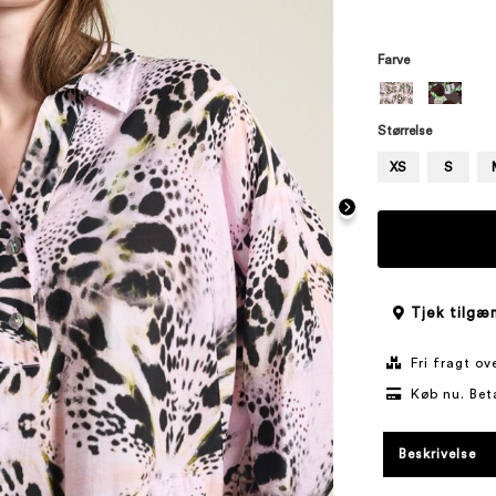
Farve
Størrelse
XS
S
Tjek tilgæn
Fri fragt o
Køb nu. Bet
Beskrivelse