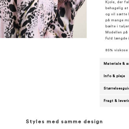
Kjole, der f
behagelig at
og vil sætte 
på mange måd
bælte i talje
Modellen på b
Fuld længde i
85% viskose
Materiale & a
Info & pleje
Størrelsesgui
Fragt & lever
Styles med samme design