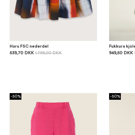
Haru FSC nederdel
Fukkura kjol
539,70 DKK
1.799,00 DKK
949,50 DKK
-50%
-50%