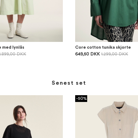
e med lynlås
Core cotton tunika skjorte
1.899,00 DKK
649,50 DKK
1.299,00 DKK
Senest set
-50%