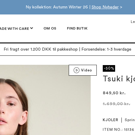
Ny kollektion: Autumn Winter 26 |
Shop Nyheder
>
Le
OM OS
FIND BUTIK
ADE WITH CARE
Fri fragt over 1.200 DKK til pakkeshop | Forsendelse: 1-3 hverdage
-50%
Video
Tsuki kj
849,50 kr.
1.699,00 kr.
KJOLER
Spri
ITEM NO.
: 15136