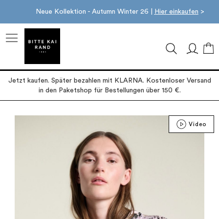
Neue Kollektion - Autumn Winter 26 |
Hier einkaufen
>
M
Jetzt kaufen. Später bezahlen mit KLARNA. Kostenloser Versand
in den Paketshop für Bestellungen über 150 €.
Zum
Video
Ende
der
Bildgalerie
springen