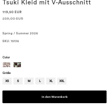
springen
Tsuki Kleid mit V-Ausschnitt
119,50 EUR
239,00 EUR
Spring / Summer 2026
SKU
: 15136
Color
Größe
XS
S
M
L
XL
XXL
In den Warenkorb