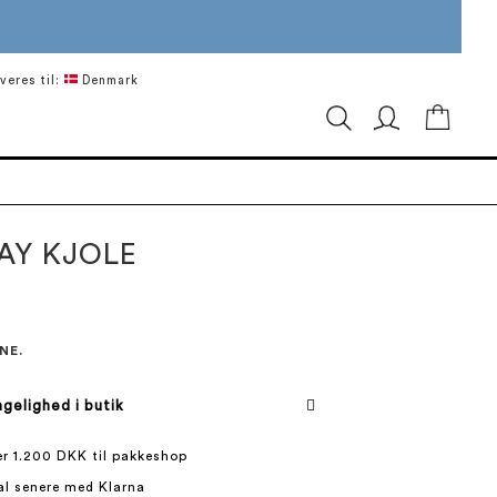
veres til:
Denmark
Min in
AY KJOLE
NE.
gelighed i butik
ver 1.200 DKK til pakkeshop
al senere med Klarna