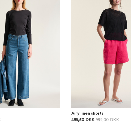
s
Airy linen shorts
K
499,50 DKK
999,00 DKK