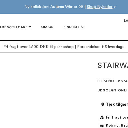
Ny kollektion: Autumn Winter 26 |
Shop Nyheder
>
Le
OM OS
FIND BUTIK
ADE WITH CARE
Fri fragt over 1.200 DKK til pakkeshop | Forsendelse: 1-3 hverdage
STAIRW
ITEM NO.
: 11674
UDSOLGT ONLI
Tjek tilgæn
Fri fragt o
Køb nu. Bet