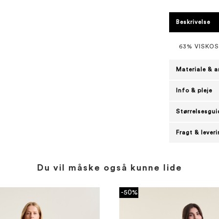
Beskrivelse
63% VISKOS
Materiale & a
Info & pleje
Størrelsesgui
Fragt & lever
Du vil måske også kunne lide
-50%