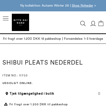
Ny kollektion: Autumn Winter 26 |
Shop Nyheder
>
M
Fri fragt over 1.200 DKK til pakkeshop | Forsendelse: 1-3 hverdage
Gå
Gå
til
til
slutningen
starten
SHIBUI PLEATS NEDERDEL
af
af
billedgalleriet
billedgalleriet
ITEM NO.
: 11703
UDSOLGT ONLINE.
Tjek tilgængelighed i butik
Fri fragt over 1.200 DKK til pakkeshop