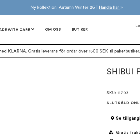
Ny kollektion: Autumn Winter 26 |
Handla här
>
Le
OM OSS
BUTIKER
ADE WITH CARE
ed KLARNA. Gratis leverans för ordar över 1500 SEK til paketbutiker. 
SHIBUI 
SKU
: 11703
SLUTSÅLD ONL
Se tillgäng
Gratis frakt