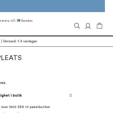
verera till:
Sweden
Min ku
| Versand: 1-3 vardager.
PLEATS
INE.
lighet i butik
 över 1500 SEK til paketbutiker