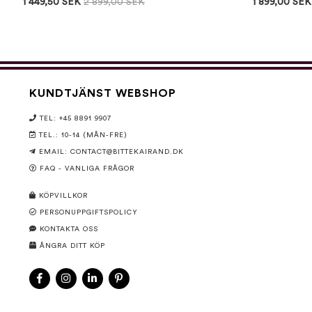
1 449,50 SEK
2 899,00 SEK
1 899,00 SEK
KUNDTJÄNST WEBSHOP
TEL: +45 8891 9907
TEL.: 10-14 (MÅN-FRE)
EMAIL:
CONTACT@BITTEKAIRAND.DK
FAQ - VANLIGA FRÅGOR
KÖPVILLKOR
PERSONUPPGIFTSPOLICY
KONTAKTA OSS
ÅNGRA DITT KÖP