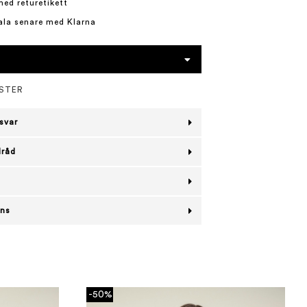
med returetikett
ala senare med Klarna
ESTER
svar
lråd
ans
-50%