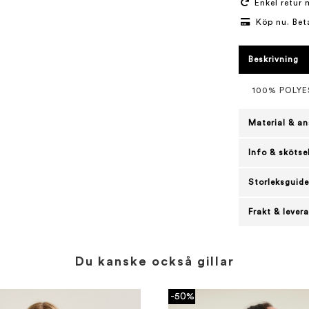
Enkel retur 
Köp nu. Bet
Beskrivning
100% POLY
Material & an
Info & skötse
Storleksguide
Frakt & lever
Du kanske också gillar
-50%