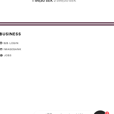
1 199,50 SEK
2 399,00 SEK
BUSINESS
B2B LOGIN
IMAGEBANK
JOBS
1