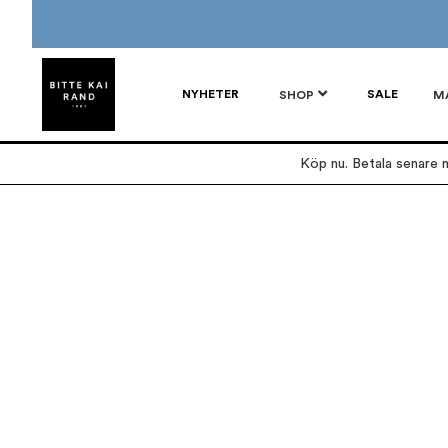
NYHETER
SALE
SHOP
M
Köp nu. Betala senare m
Hoppa
Hoppa
till
till
slutet
början
av
av
bildgalleriet
bildgalleriet