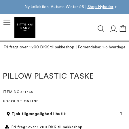
Ny kollektion: Autumn Winter 26 |
Shop Nyheder
>
M
Fri fragt over 1.200 DKK til pakkeshop | Forsendelse: 1-3 hverdage
Gå
Gå
til
til
slutningen
starten
PILLOW PLASTIC TASKE
af
af
billedgalleriet
billedgalleriet
ITEM NO.
: 11735
UDSOLGT ONLINE.
Tjek tilgængelighed i butik
Fri fragt over 1.200 DKK til pakkeshop