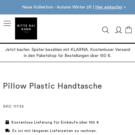
Neue Kollektion - Autumn Winter 26 |
Hier einkaufen
>
M
Jetzt kaufen. Später bezahlen mit KLARNA. Kostenloser Versand
in den Paketshop für Bestellungen über 150 €.
Zum
Zum
Ende
Anfang
der
der
Pillow Plastic Handtasche
Bildgalerie
Bildgalerie
springen
springen
SKU
: 11735
Kostenlose Lieferung für Einkäufe über 150 €
Es ist mit längeren Lieferzeiten zu rechnen.