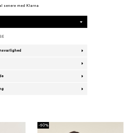
al senere med Klarna
SE
nsvarlighed
de
ing
-50%