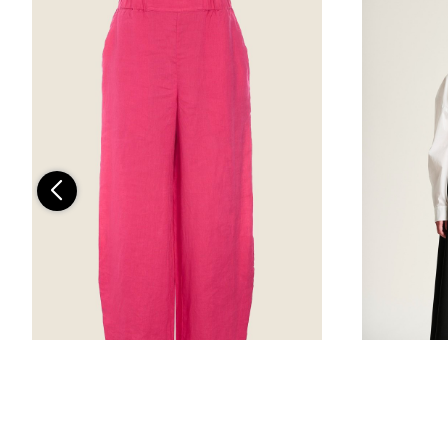
Airy linen elastik bukser
Sayaka nede
649,50 DKK
1.299,00 DKK
1.599,00 DK