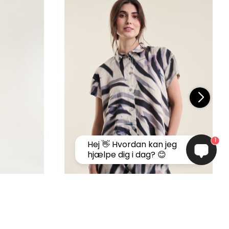
1
Hej 👋 Hvordan kan jeg
hjælpe dig i dag? 😊
Harukaze kort ærmet skjorte
599,50 DKK
1.199,00 DKK