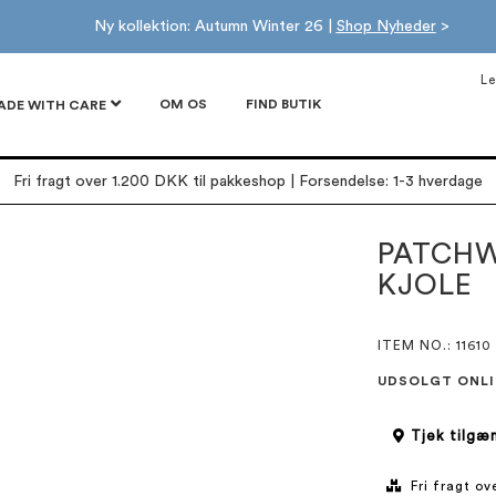
Ny kollektion: Autumn Winter 26 |
Shop Nyheder
>
Le
OM OS
FIND BUTIK
ADE WITH CARE
Fri fragt over 1.200 DKK til pakkeshop | Forsendelse: 1-3 hverdage
PATCHW
KJOLE
ITEM NO.
: 11610
UDSOLGT ONLI
Tjek tilgæn
Fri fragt o