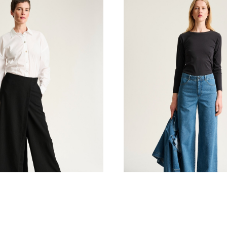
rdelsbukser
Hayato jeans
K
1.399,00 DKK