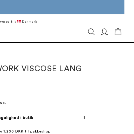
veres til:
Denmark
Min in
ORK VISCOSE LANG
NE.
gelighed i butik
ver 1.200 DKK til pakkeshop