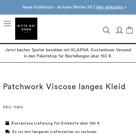
Neue Kollektion - Autumn Winter 26 |
Hier einkaufen
>
M
Jetzt kaufen. Später bezahlen mit KLARNA. Kostenloser Versand
in den Paketshop für Bestellungen über 150 €.
Zum
Zum
Ende
Anfang
der
der
Patchwork Viscose langes Kleid
Bildgalerie
Bildgalerie
springen
springen
SKU
: 11610
Kostenlose Lieferung für Einkäufe über 150 €
Es ist mit längeren Lieferzeiten zu rechnen.