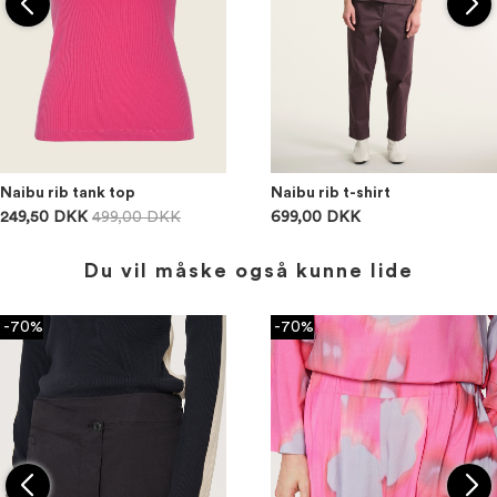
Naibu rib tank top
Naibu rib t-shirt
249,50 DKK
499,00 DKK
699,00 DKK
Du vil måske også kunne lide
-70%
-70%