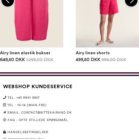
Airy linen elastik bukser
Airy linen shorts
649,50 DKK
1.299,00 DKK
499,50 DKK
999,00 DKK
WEBSHOP KUNDESERVICE
TEL: +45 8891 9907
TEL.: 10-14 (MAN-FRE)
EMAIL:
CONTACT@BITTEKAIRAND.DK
FAQ - OFTE STILLEDE SPØRGSMÅL
HANDELSBETINGELSER