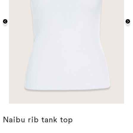
Gå
til
starten
Naibu rib tank top
af
billedgalleriet