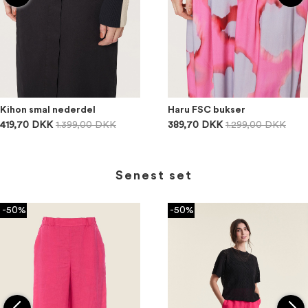
Kihon smal nederdel
Haru FSC bukser
419,70 DKK
1.399,00 DKK
389,70 DKK
1.299,00 DKK
Senest set
-50%
-50%