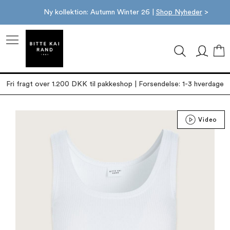
Ny kollektion: Autumn Winter 26 |
Shop Nyheder
>
M
Fri fragt over 1.200 DKK til pakkeshop | Forsendelse: 1-3 hverdage
Gå
Video
til
slutningen
af
billedgalleriet