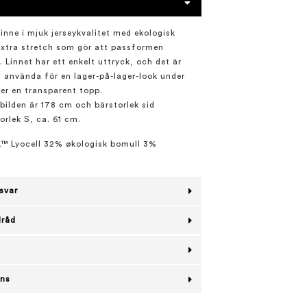
linne i mjuk jerseykvalitet med ekologisk
xtra stretch som gör att passformen
n. Linnet har ett enkelt uttryck, och det är
tt använda för en lager-på-lager-look under
ler en transparent topp.
bilden är 178 cm och bärstorlek sid
orlek S, ca. 61 cm.
 Lyocell 32% økologisk bomull 3%
svar
lråd
ans