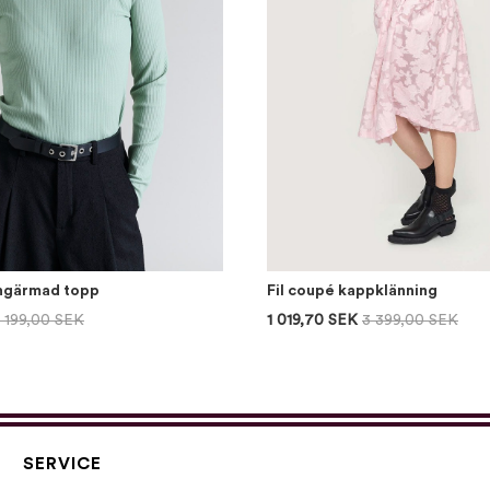
ångärmad topp
Fil coupé kappklänning
1 199,00 SEK
1 019,70 SEK
3 399,00 SEK
SERVICE