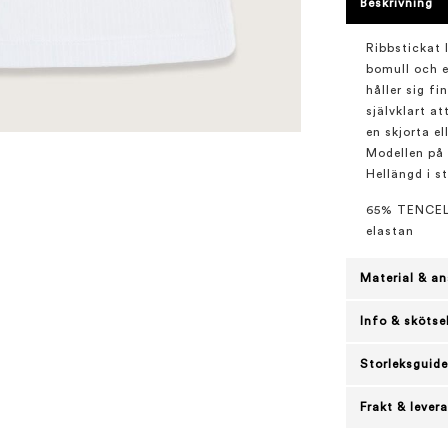
Beskrivning
Ribbstickat 
bomull och e
håller sig fi
självklart a
en skjorta el
Modellen på 
Hellängd i st
65% TENCEL™
elastan
Material & an
Info & skötse
Storleksguide
Frakt & lever