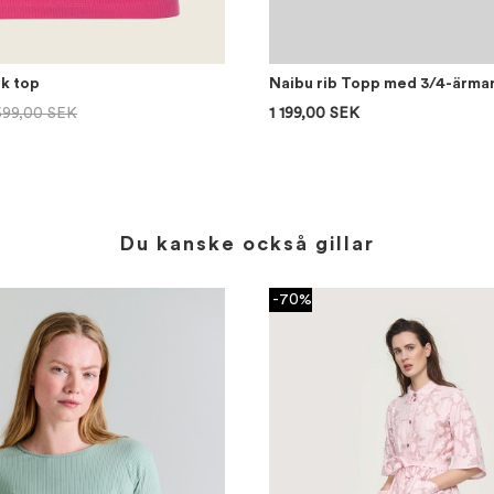
nk top
Naibu rib Topp med 3/4-ärma
699,00 SEK
1 199,00 SEK
Du kanske också gillar
-70%