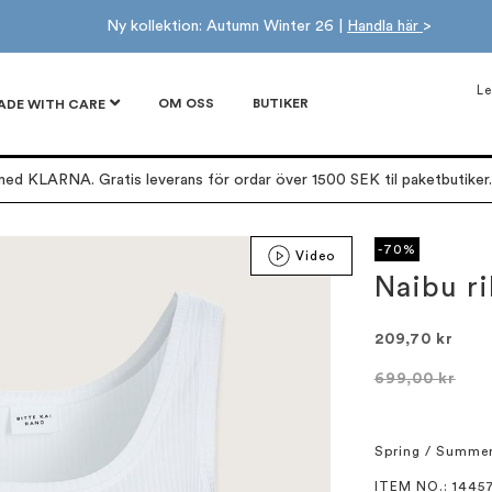
Ny kollektion: Autumn Winter 26 |
Handla här
>
Le
OM OSS
BUTIKER
ADE WITH CARE
ed KLARNA. Gratis leverans för ordar över 1500 SEK til paketbutiker. 
-70%
Video
Naibu ri
209,70 kr
699,00 kr
Spring / Summe
ITEM NO.
: 1445