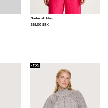
r
Naibu rib blus
999,00 SEK
-70%