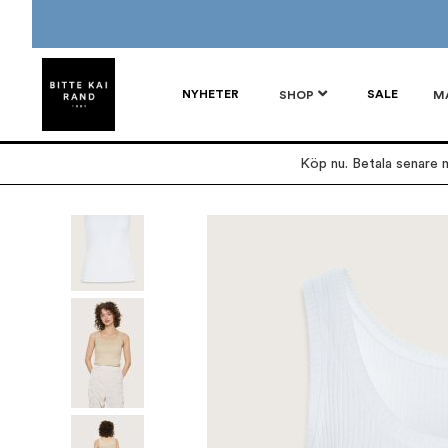
NYHETER
SALE
SHOP
M
Köp nu. Betala senare m
Hoppa
till
slutet
av
bildgalleriet