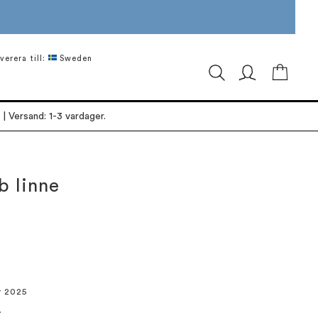
verera till:
Sweden
Min ku
| Versand: 1-3 vardager.
b linne
r 2025
7