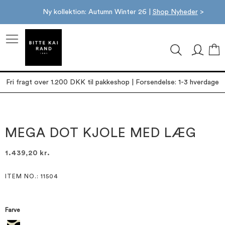
Ny kollektion: Autumn Winter 26 |
Shop Nyheder
>
M
Fri fragt over 1.200 DKK til pakkeshop | Forsendelse: 1-3 hverdage
Gå
Gå
til
til
slutningen
starten
MEGA DOT KJOLE MED LÆG
af
af
billedgalleriet
billedgalleriet
1.439,20 kr.
ITEM NO.
: 11504
Farve