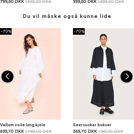
799,50 DKK
1.599,00 DKK
999,50 DKK
1.999,00 DKK
Du vil måske også kunne lide
-70%
-70%
Vellum voile lang kjole
Seersucker bukser
539,70 DKK
1.799,00 DKK
359,70 DKK
1.199,00 DKK