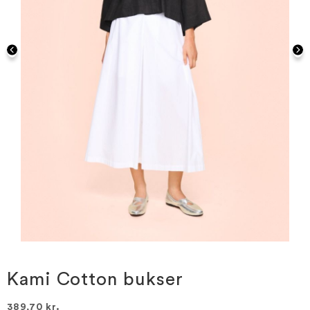
Gå
til
starten
Kami Cotton bukser
af
billedgalleriet
389,70 kr.