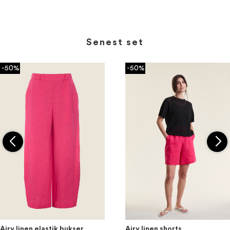
Senest set
-50%
-50%
Airy linen elastik bukser
Airy linen shorts