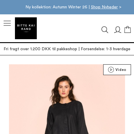
Ny kollektion: Autumn Winter 26 |
Shop Nyheder
>
M
Fri fragt over 1.200 DKK til pakkeshop | Forsendelse: 1-3 hverdage
Gå
Video
til
slutningen
af
billedgalleriet