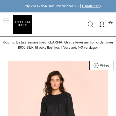
Ny kollektion: Autumn Winter 26 |
Handla här
>
M
Köp nu. Betala senare med KLARNA. Gratis leverans för ordar över
1500 SEK til paketbutiker. | Versand: 1-3 vardager.
Hoppa
Video
till
slutet
av
bildgalleriet