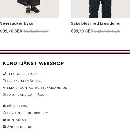
Seersucker byxor
Saku blus med krusiduller
509,70 SEK
1 699,00 SEK
689,70 SEK
2 299,00 SEK
KUNDTJÄNST WEBSHOP
TEL: +45 8891 9907
TEL.: 10-14 (MÅN-FRE)
EMAIL:
CONTACT@BITTEKAIRAND.DK
FAQ - VANLIGA FRÅGOR
KÖPVILLKOR
PERSONUPPGIFTSPOLICY
KONTAKTA OSS
ÅNGRA DITT KÖP