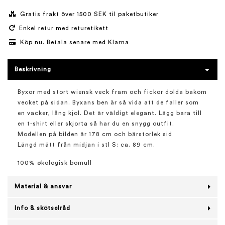
Gratis frakt över 1500 SEK til paketbutiker
Enkel retur med returetikett
Köp nu. Betala senare med Klarna
Beskrivning
Byxor med stort wiensk veck fram och fickor dolda bakom
vecket på sidan. Byxans ben är så vida att de faller som
en vacker, lång kjol. Det är väldigt elegant. Lägg bara till
en t-shirt eller skjorta så har du en snygg outfit.
Modellen på bilden är 178 cm och bärstorlek sid
Längd mätt från midjan i stl S: ca. 89 cm.
100% økologisk bomull
Material & ansvar
Info & skötselråd