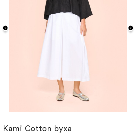
Hoppa
till
början
Kami Cotton byxa
av