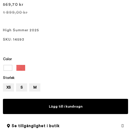
bildgalleriet
569,70 kr
1 899,00 kr
High Summer 2025
SKU
: 14593
Color
Storlek
XS
S
M
Lägg till i kundvagn
Se tillgänglighet i butik