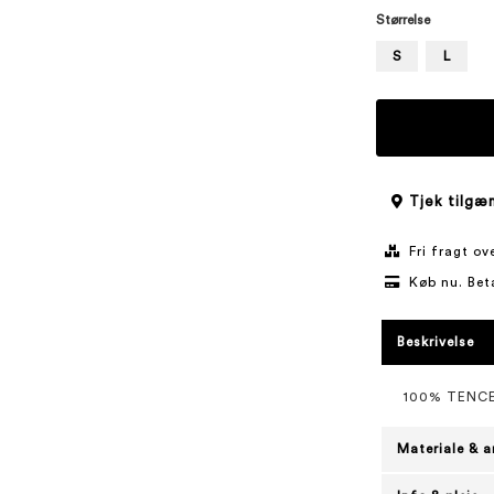
Størrelse
S
L
Tjek tilgæn
Fri fragt o
Køb nu. Bet
Beskrivelse
100% TENC
Materiale & a