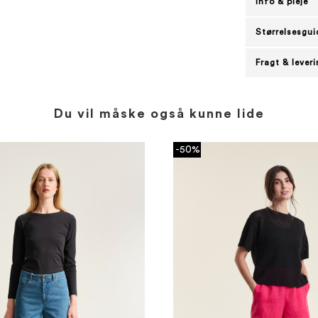
Info & pleje
Størrelsesgui
Fragt & lever
Du vil måske også kunne lide
-50%