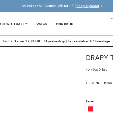
Ny kollektion: Autumn Winter 26 |
Shop Nyheder
>
Le
OM OS
FIND BUTIK
ADE WITH CARE
Fri fragt over 1.200 DKK til pakkeshop | Forsendelse: 1-3 hverdage
DRAPY 
1.119,20 kr.
ITEM NO.
: 11556
Farve