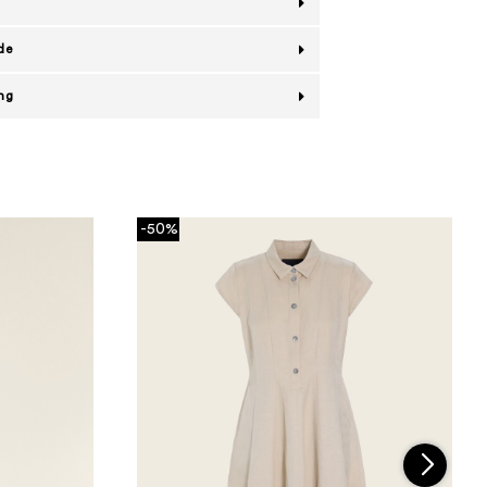
de
ing
-50%