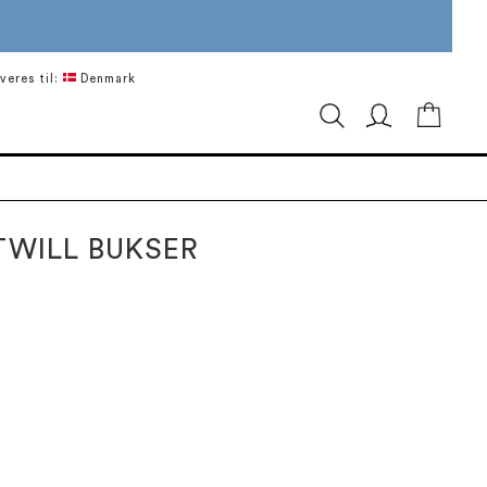
veres til:
Denmark
Min in
TWILL BUKSER