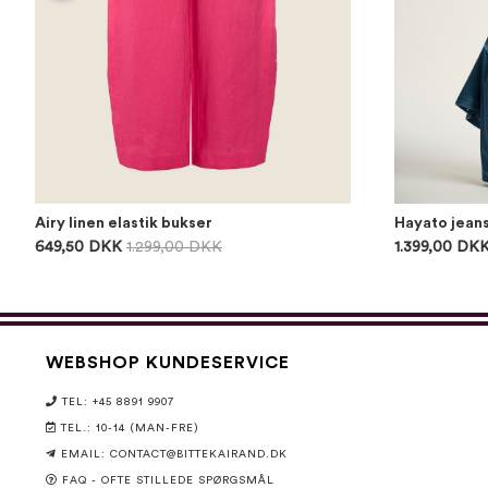
Airy linen elastik bukser
Hayato jean
649,50 DKK
1.299,00 DKK
1.399,00 DK
WEBSHOP KUNDESERVICE
TEL: +45 8891 9907
TEL.: 10-14 (MAN-FRE)
EMAIL:
CONTACT@BITTEKAIRAND.DK
FAQ - OFTE STILLEDE SPØRGSMÅL