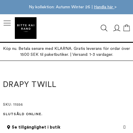
Ny kollektion: Autumn Winter 26 |
Handla här
>
M
Köp nu. Betala senare med KLARNA. Gratis leverans för ordar över
1500 SEK til paketbutiker. | Versand: 1-3 vardager.
Hoppa
Hoppa
till
till
slutet
början
DRAPY TWILL
av
av
bildgalleriet
bildgalleriet
SKU
: 11556
SLUTSÅLD ONLINE.
Se tillgänglighet i butik